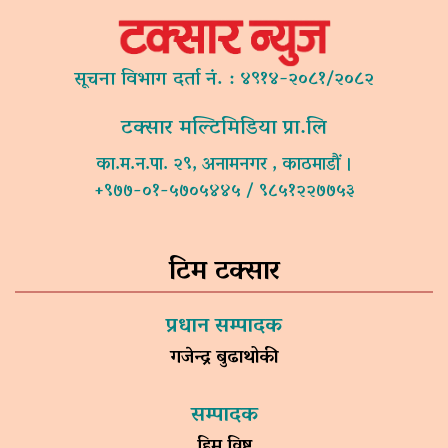
सूचना विभाग दर्ता नं. : ४९१४-२०८१/२०८२
टक्सार मल्टिमिडिया प्रा.लि
का.म.न.पा. २९, अनामनगर , काठमाडौं ।
+९७७-०१-५७०५४४५ / ९८५१२२७७५३
टिम टक्सार
प्रधान सम्पादक
गजेन्द्र बुढाथोकी
सम्पादक
हिम विष्ट