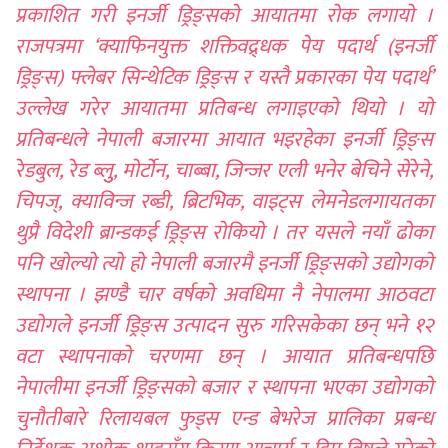
प्रकाशित गरी इनर्जी ड्रिङ्सको आयातमा रोक लगायो ।
राजपत्रमा ‘क्याफिनयुक्त शक्तिवद्र्धक पेय पदार्थ (इनर्जी
ड्रिङ्स) फ्लेबर सिन्थेटिक ड्रिङ्स र यस्तै प्रकारका पेय पदार्थ’
उल्लेख गरेर आयातमा प्रतिबन्ध लगाइएको थियो । यो
प्रतिबन्धले नेपाली बजारमा आयात भइरहेका इनर्जी ड्रिङ्स
रेडबुल, रेड ब्लुु, मोर्टाेन, चाब्बा, जिन्जर एली भनेर बेचिने सेरेने,
चिपज्, क्याविन्ज रब्डी, ब्रिटभिक, वाइट्स लेमनेडलगायतका
थुप्रै विदेशी ब्रान्डकई ड्रिङ्स रोकियो । तर यसले नयाँ ढोका
पनि खोल्यो त्यो हो नेपाली बजारमै इनर्जी ड्रिङ्सको उद्योगको
स्थापना । झण्डै चार वर्षको अवधिमा नै नेपालमा आठवटा
उद्योगले इनर्जी ड्रिङ्स उत्पादन सुरु गरिसकेका छन् भने १२
वटा स्थापनाको चरणमा छन् । आयात प्रतिबन्धपछि
नेपालीमा इनर्जी ड्रिङ्सको बजार र स्थापना भएका उद्योगको
चुनौतीबारे रिलायबल फुड्स एन्ड बेभरेज प्रालिका प्रबन्ध