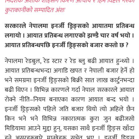
निर्देशक अशोक शाहसँग किरण आचार्य र हिम विष्टले गरेको
कुराकानीको सम्पादित अंशः
सरकारले नेपालमा इनर्जी ड्रिङ्सको आयातमा प्रतिबन्ध
लगायो । आयात प्रतिबन्ध लगाएको झण्डै चार वर्ष भयो ।
आयात प्रतिबन्धपछि इनर्जी ड्रिङ्सको बजार कस्तो छ ?
नेपालमा रेडबुल, रेड स्टार र रेड ब्लु बढी आयात हुन्थ्यो ।
आयात प्रतिबन्धभन्दा अगाडि खपत र नेपाली बजार हेर्ने हो
भने समग्रमा इनर्जी ड्रिङ्सको बिक्री सात लाख कार्टुनभन्दा
बढी थिएन । विभिन्न कारणले गर्दा नेपाल सरकारले आयात
रोक्ने नीति–नियम बनाएका कारण आयात बन्द भयो ।
इनर्जी ड्रिङ्सको पहिले जति बजार थियो त्यो अहिले छैन
किन भने भने विभिन्न नकारात्मक कुरा जुन बढीजसो
मिडियामा आउने मुद्दा हुन्, यसका साथै इनर्जी ड्रिङ्स खाँदा
हुने असरहरूबारे मान्छेहरू सचेत भए । इनर्जी ड्रिङ्स