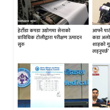
हेटौँडा कपडा उद्योगमा सेनाको
आफ्नै पा
प्राविधिक टोलीद्वारा परीक्षण उत्पादन
कडा अलोचन
सुरु
शाहकाे गु
लड्नुपर्छ’