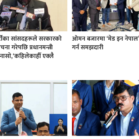
र्टीका सांसदहरूले सरकारको
ओमन बजारमा ‘मेड इन नेपाल’ प
ा गरेपछि प्रधानमन्त्री
गर्न समझदारी
नासाे,‘कहिलेकाहीँ एक्लै