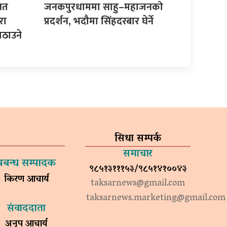
िगत
जनकपुरधाममा साहु–महाजनको
रा
प्रदर्शन, भदौमा सिंहदरबार घेर्ने
ठाउने
सिधा सम्पर्क
समाचार
प्रबन्ध सम्पादक
९८५१३१११५३/९८५१४१००४३
किरण आचार्य
taksarnews@gmail.com
taksarnews.marketing@gmail.com
संवाददाता
अनुप आचार्य