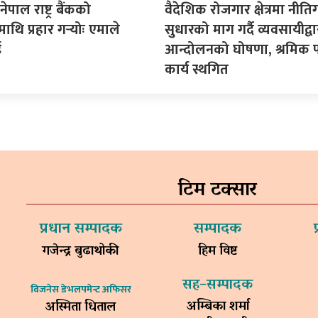
पाल राष्ट्र बैंकको
वैदेशिक रोजगार क्षेत्रमा नीत
माथि प्रहार गर्‍योः एमाले
सुधारको माग गर्दै व्यवसायीद्वा
ई
आन्दोलनको घोषणा, श्रमिक प
कार्य स्थगित
टिम टक्सार
प्रधान सम्पादक
सम्पादक
गजेन्द्र बुढाथोकी
हिम विष्ट
सह–सम्पादक
विजनेस डेभलपमेन्ट अफिसर
अम्बिका शर्मा
अस्मिता धिताल