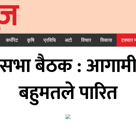
कर्पोरेट
कृषि
प्रविधि
अटो
विचार
विकास
टक्सार 
ेशसभा बैठक : आगा
बहुमतले पारित