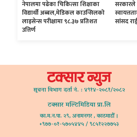
नेपालमा पढेका चिकित्सा शिक्षाका
सरकारले ने
विद्यार्थी अब्बल,मेडिकल काउन्सिलको
स्वायत्तता
लाइसेन्स परीक्षामा ९८.३७ प्रतिशत
सांसद रा
उत्तिर्ण
सूचना विभाग दर्ता नं. : ४९१४-२०८१/२०८२
टक्सार मल्टिमिडिया प्रा.लि
का.म.न.पा. २९, अनामनगर , काठमाडौं ।
+९७७-०१-५७०५४४५ / ९८५१२२७७५३