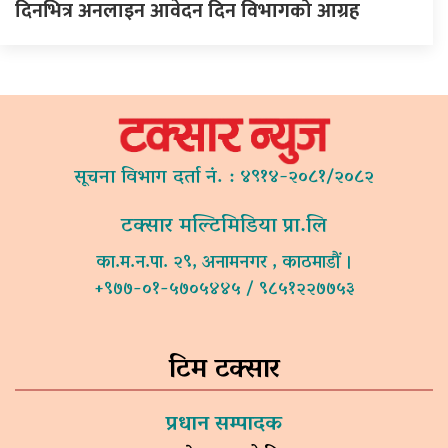
दिनभित्र अनलाइन आवेदन दिन विभागको आग्रह
सूचना विभाग दर्ता नं. : ४९१४-२०८१/२०८२
टक्सार मल्टिमिडिया प्रा.लि
का.म.न.पा. २९, अनामनगर , काठमाडौं ।
+९७७-०१-५७०५४४५ / ९८५१२२७७५३
टिम टक्सार
प्रधान सम्पादक