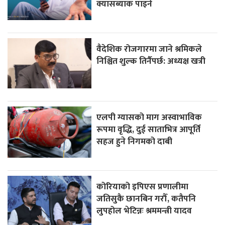
क्यासब्याक पाइने
वैदेशिक रोजगारमा जाने श्रमिकले
निश्चित शुल्क तिर्नैपर्छ: अध्यक्ष खत्री
एलपी ग्यासको माग अस्वाभाविक
रूपमा वृद्धि, दुई साताभित्र आपूर्ति
सहज हुने निगमको दाबी
कोरियाको इपिएस प्रणालीमा
जतिसुकै छानबिन गरौँ, कतैपनि
लुपहोल भेटिन्नः श्रममन्त्री यादव