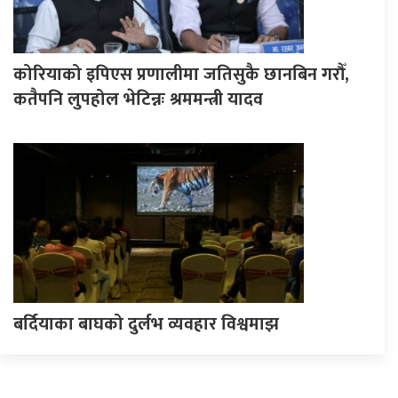
कोरियाको इपिएस प्रणालीमा जतिसुकै छानबिन गरौँ,
कतैपनि लुपहोल भेटिन्नः श्रममन्त्री यादव
बर्दियाका बाघको दुर्लभ व्यवहार विश्वमाझ