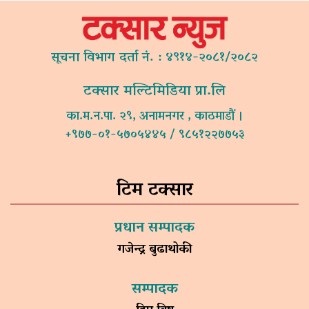
सूचना विभाग दर्ता नं. : ४९१४-२०८१/२०८२
टक्सार मल्टिमिडिया प्रा.लि
का.म.न.पा. २९, अनामनगर , काठमाडौं ।
+९७७-०१-५७०५४४५ / ९८५१२२७७५३
टिम टक्सार
प्रधान सम्पादक
गजेन्द्र बुढाथोकी
सम्पादक