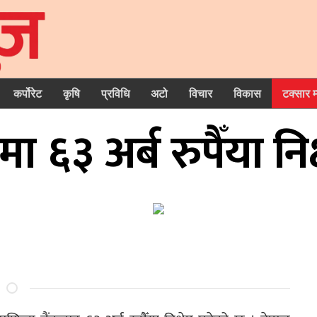
कर्पोरेट
कृषि
प्रविधि
अटो
विचार
विकास
टक्सार 
ा ६३ अर्ब रुपैँया निक