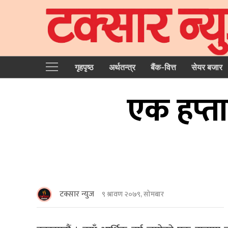
गृहपृष्‍ठ
अर्थतन्त्र
बैंक-वित्त
सेयर बजार
एक हप्ताम
टक्सार न्युज
९ श्रावण २०७९, सोमबार