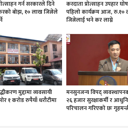
रोत्साहन गर्न सरकारले दिने
करदाता प्रोत्साहन उपहार घा
करको बोझ, १० लाख जित्नेले
पहिलो कार्यक्रम आज, रु.१०
ने
जित्नेलाई भने कर लाग्ने
ुद्धीकरण मुद्दामा व्यवसायी
मनसुनजन्य विपद् व्यवस्थापन
ोर १ करोड रुपैयाँ धरौटीमा
२६ हजार सुरक्षाकर्मी र आधुनि
परिचालन गरिएको छः गृहमन्त्र