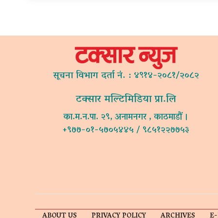
सूचना विभाग दर्ता नं. : ४९१४-२०८१/२०८२
टक्सार मल्टिमिडिया प्रा.लि
का.म.न.पा. २९, अनामनगर , काठमाडौं ।
+९७७-०१-५७०५४४५ / ९८५१२२७७५३
ABOUT US
PRIVACY POLICY
ARCHIVES
E