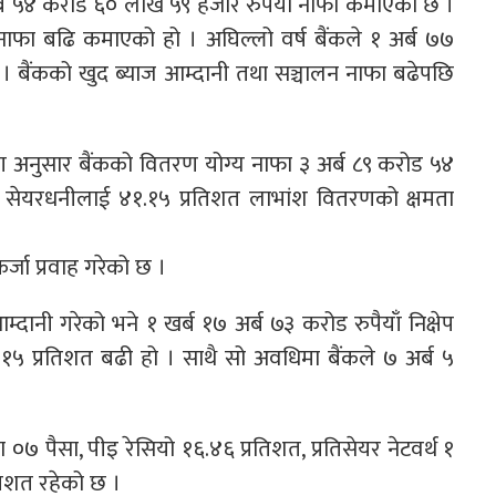
अर्ब ५४ करोड ६० लाख ५९ हजार रुपैँया नाफा कमाएको छ ।
 नाफा बढि कमाएको हो । अघिल्लो वर्ष बैंकले १ अर्ब ७७
। बैंकको खुद ब्याज आम्दानी तथा सञ्चालन नाफा बढेपछि
रण अनुसार बैंकको वितरण योग्य नाफा ३ अर्ब ८९ करोड ५४
े सेयरधनीलाई ४१.१५ प्रतिशत लाभांश वितरणको क्षमता
्जा प्रवाह गरेको छ ।
्दानी गरेको भने १ खर्ब १७ अर्ब ७३ करोड रुपैयाँ निक्षेप
५ प्रतिशत बढी हो । साथै सो अवधिमा बैंकले ७ अर्ब ५
 ०७ पैसा, पीइ रेसियो १६.४६ प्रतिशत, प्रतिसेयर नेटवर्थ १
तिशत रहेको छ ।