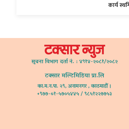
कार्य स्थ
सूचना विभाग दर्ता नं. : ४९१४-२०८१/२०८२
टक्सार मल्टिमिडिया प्रा.लि
का.म.न.पा. २९, अनामनगर , काठमाडौं ।
+९७७-०१-५७०५४४५ / ९८५१२२७७५३