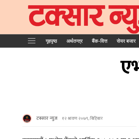
गृहपृष्‍ठ
अर्थतन्त्र
बैंक-वित्त
सेयर बजार
एभ
टक्सार न्युज
१२ श्रावण २०७९, बिहिबार