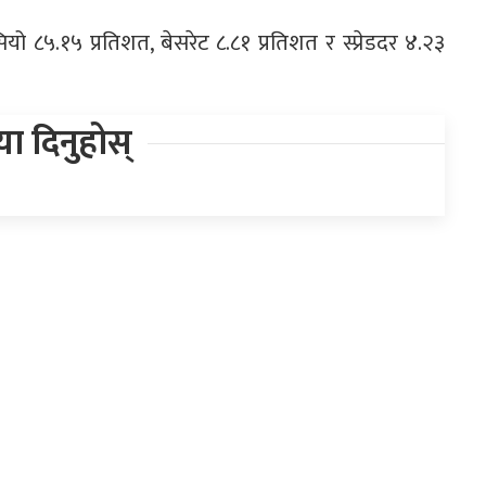
यो ८५.१५ प्रतिशत, बेसरेट ८.८१ प्रतिशत र स्प्रेडदर ४.२३
िया दिनुहोस्