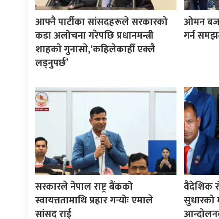
आफ्नै पार्टीका सांसदहरूले सरकारको
ओमन बजारम
कडा अलोचना गरेपछि प्रधानमन्त्री
गर्न समझ
शाहकाे गुनासाे,‘कहिलेकाहीँ एक्लै
लड्नुपर्छ’
सरकारले नेपाल राष्ट्र बैंकको
वैदेशिक र
स्वायत्ततामाथि प्रहार गर्‍योः एमाले
सुधारको मा
सांसद राई
आन्दोलनक