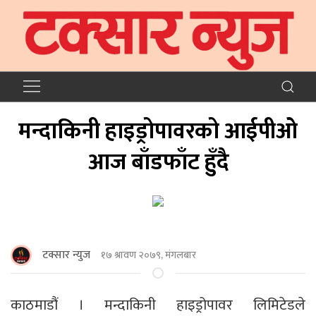
मन्दाकिनी हाइड्रोपावरको आईपीओ
आज बाँडफाँट हुँदै
टक्सार न्युज
१७ श्रावण २०७९, मंगलबार
काठमाडौं । मन्दाकिनी हाइड्रोपावर लिमिटेडले