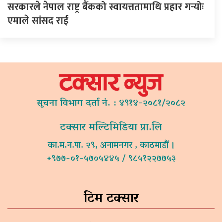
सरकारले नेपाल राष्ट्र बैंकको स्वायत्ततामाथि प्रहार गर्‍योः
एमाले सांसद राई
सूचना विभाग दर्ता नं. : ४९१४-२०८१/२०८२
टक्सार मल्टिमिडिया प्रा.लि
का.म.न.पा. २९, अनामनगर , काठमाडौं ।
+९७७-०१-५७०५४४५ / ९८५१२२७७५३
टिम टक्सार