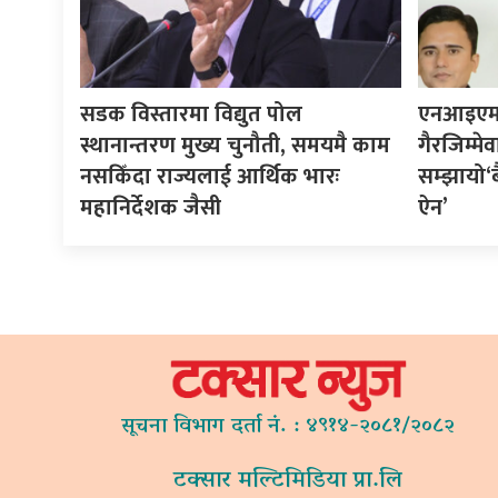
सडक विस्तारमा विद्युत पोल
एनआइएमबी 
स्थानान्तरण मुख्य चुनौती, समयमै काम
गैरजिम्मे
नसकिँदा राज्यलाई आर्थिक भारः
सम्झायो‘बै
महानिर्देशक जैसी
ऐन’
सूचना विभाग दर्ता नं. : ४९१४-२०८१/२०८२
टक्सार मल्टिमिडिया प्रा.लि