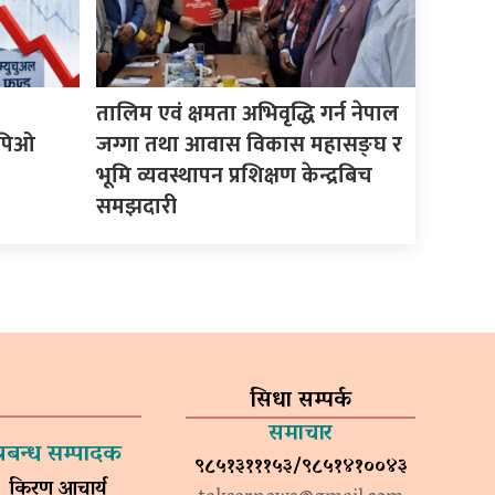
तालिम एवं क्षमता अभिवृद्धि गर्न नेपाल
इपिओ
जग्गा तथा आवास विकास महासङ्घ र
भूमि व्यवस्थापन प्रशिक्षण केन्द्रबिच
समझदारी
सिधा सम्पर्क
समाचार
प्रबन्ध सम्पादक
९८५१३१११५३/९८५१४१००४३
किरण आचार्य