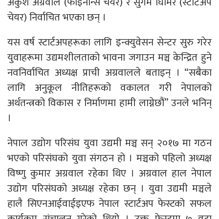
अंकुश अग्रवाल (फाइनान्स चेयर) र सुगम घिमिरे (स्टार्टअप
चेयर) निर्वाचित भएका छन् ।
यस वर्ष स्टार्टअपहरूका लागि इन्क्युवेसन सेन्टर सुरु गरेर
युवाहरूमा उद्यमशीलताको भावना जगाउन मञ्च केन्द्रित हुने
नवनिर्वाचित अध्यक्ष प्राची अग्रवालले बताइन् । “सबैका
लागि अनुकूल नीतिहरूको वकालत गरी नेपालको
अर्थतन्त्रको विकास र निर्माणमा हामी लाग्नेछौं” उनले भनिन्
।
नेपाल उद्योग परिसंघ युवा उद्यमी मञ्च सन् २०१७ मा गठन
भएको परिसंघको युवा संगठन हो । मञ्चको पहिलो अध्यक्ष
विष्णु कुमार अग्रवाल रहेका थिए । अग्रवाल हाल नेपाल
उद्योग परिसंघको अध्यक्ष रहेका छन् । युवा उद्यमी मञ्चले
हालै सिएनआईवाईइएफ नेपाल स्टार्टअप फेस्टको सफल
कार्यक्रम संचालन गरेको थियो । उक्त फेस्टमा ७ वटा