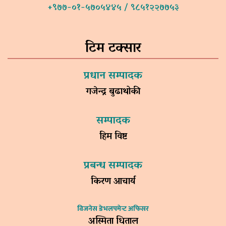
+९७७-०१-५७०५४४५ / ९८५१२२७७५३
टिम टक्सार
प्रधान सम्पादक
गजेन्द्र बुढाथोकी
सम्पादक
हिम विष्ट
प्रबन्ध सम्पादक
किरण आचार्य
विजनेस डेभलपमेन्ट अफिसर
अस्मिता धिताल