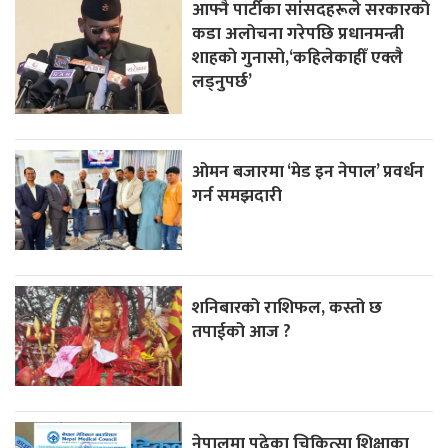
आफ्नै पार्टीका सांसदहरूले सरकारको
कडा अलोचना गरेपछि प्रधानमन्त्री
शाहकाे गुनासाे,‘कहिलेकाहीँ एक्लै
लड्नुपर्छ’
ओमन बजारमा ‘मेड इन नेपाल’ प्रवर्धन
गर्न समझदारी
शनिबारको राशिफल, कस्तो छ
तपाईको आज ?
नेपालमा पढेका चिकित्सा शिक्षाका