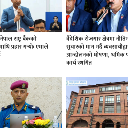
पाल राष्ट्र बैंकको
वैदेशिक रोजगार क्षेत्रमा नीत
माथि प्रहार गर्‍योः एमाले
सुधारको माग गर्दै व्यवसायीद्वा
ई
आन्दोलनको घोषणा, श्रमिक प
कार्य स्थगित