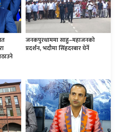
िगत
जनकपुरधाममा साहु–महाजनको
रा
प्रदर्शन, भदौमा सिंहदरबार घेर्ने
ठाउने