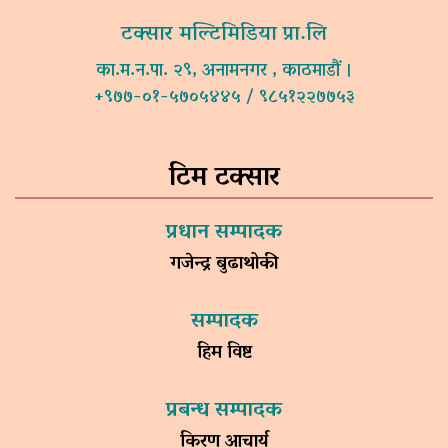
टक्सार मल्टिमिडिया प्रा.लि
का.म.न.पा. २९, अनामनगर , काठमाडौं ।
+९७७-०१-५७०५४४५ / ९८५१२२७७५३
टिम टक्सार
प्रधान सम्पादक
गजेन्द्र बुढाथोकी
सम्पादक
हिम विष्ट
प्रबन्ध सम्पादक
किरण आचार्य