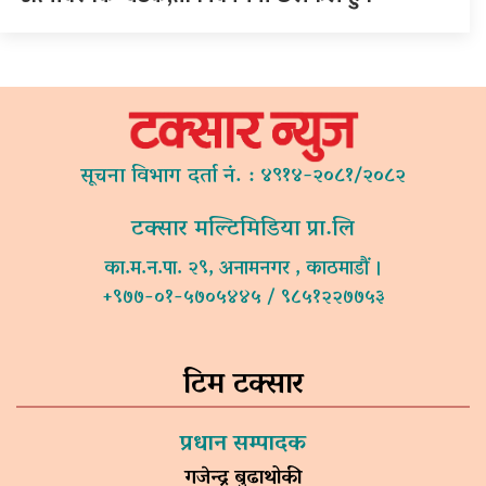
सूचना विभाग दर्ता नं. : ४९१४-२०८१/२०८२
टक्सार मल्टिमिडिया प्रा.लि
का.म.न.पा. २९, अनामनगर , काठमाडौं ।
+९७७-०१-५७०५४४५ / ९८५१२२७७५३
टिम टक्सार
प्रधान सम्पादक
गजेन्द्र बुढाथोकी