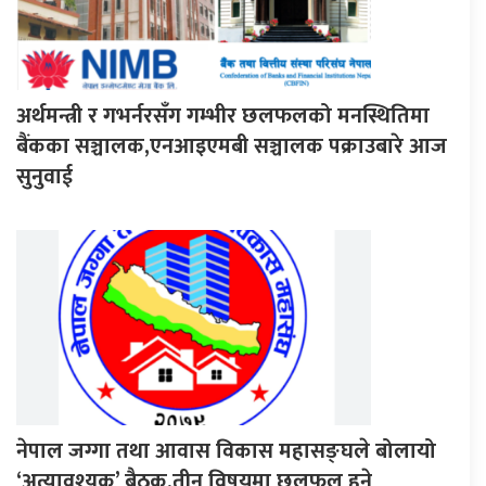
अर्थमन्त्री र गभर्नरसँग गम्भीर छलफलको मनस्थितिमा
बैंकका सञ्चालक,एनआइएमबी सञ्चालक पक्राउबारे आज
सुनुवाई
नेपाल जग्गा तथा आवास विकास महासङ्घले बोलायो
‘अत्यावश्यक’ बैठक,तीन विषयमा छलफल हुने