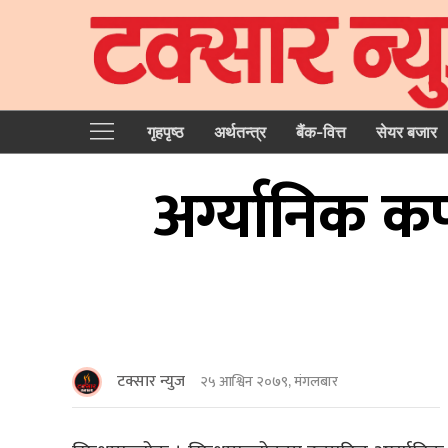
गृहपृष्‍ठ
अर्थतन्त्र
बैंक-वित्त
सेयर बजार
अर्ग्यानिक क
टक्सार न्युज
२५ आश्विन २०७९, मंगलबार