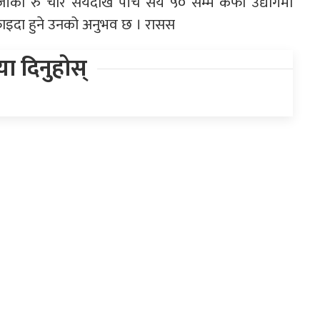
केजीको रु चार सयदेखि पाँच सय ५० सम्म कफी उद्योगमा
ा फाइदा हुने उनको अनुभव छ । रासस
िया दिनुहोस्