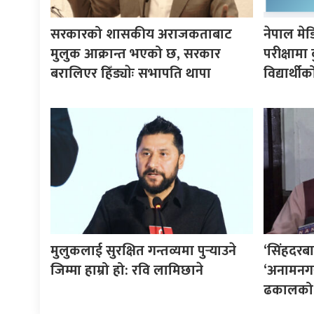
सरकारको शासकीय अराजकताबाट
नेपाल मे
मुलुक आक्रान्त भएको छ, सरकार
परीक्षाम
बरालिएर हिँड्याेः सभापति थापा
विद्यार्थ
मुलुकलाई सुरक्षित गन्तव्यमा पुर्‍याउने
‘सिंहदरबा
जिम्मा हाम्रो हो: रवि लामिछाने
‘अनामनगर
ढकालको प