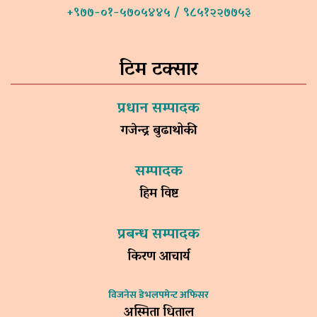
+९७७-०१-५७०५४४५ / ९८५१२२७७५३
टिम टक्सार
प्रधान सम्पादक
गजेन्द्र बुढाथोकी
सम्पादक
हिम विष्ट
प्रबन्ध सम्पादक
किरण आचार्य
विजनेस डेभलपमेन्ट अफिसर
अस्मिता धिताल