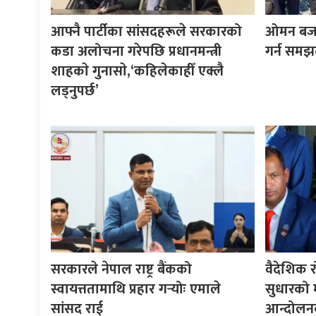
आफ्नै पार्टीका सांसदहरूले सरकारको
ओमन बजारम
कडा अलोचना गरेपछि प्रधानमन्त्री
गर्न समझ
शाहकाे गुनासाे,‘कहिलेकाहीँ एक्लै
लड्नुपर्छ’
सरकारले नेपाल राष्ट्र बैंकको
वैदेशिक र
स्वायत्ततामाथि प्रहार गर्‍योः एमाले
सुधारको मा
सांसद राई
आन्दोलनक