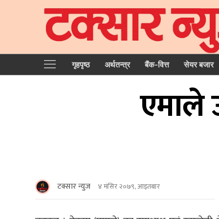
गृहपृष्‍ठ
अर्थतन्त्र
बैंक-वित्त
सेयर बजार
एमाले 
टक्सार न्युज
४ मंसिर २०७९, आइतबार