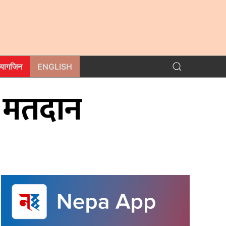
म्यागजिन
ENGLISH
े मतदान