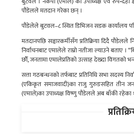
बुटवल । नेकपा (एमाले) का उपाध्यक्ष एवं रुपन्देही क्
पौडेलले मतदान गरेका छन् ।
पौडेलेले बुटवल–८ स्थित डिभिजन सडक कार्यालय परिस
मतदानपछि सञ्चारकर्मीसँग प्रतिक्रिया दिंदै पौडेलले
निर्वाचनबाट एमालेले राम्रो नतीजा ल्याउने बताए
छौँ, जनतामा एमालेप्रतिको उत्साह देख्दा विगतको भ
सत्ता गठबन्धनको तर्फबाट प्रतिनिधि सभा सदस्य निर्वाच
(एकिकृत समाजवादी)का राजु गुरुङसहित तीन जनाक
(एमाले)का उपाध्यक्ष विष्णु पौडेलले अब बाँकी रहेका १४ 
प्रतिक्र