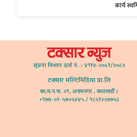
कार्य स्थ
सूचना विभाग दर्ता नं. : ४९१४-२०८१/२०८२
टक्सार मल्टिमिडिया प्रा.लि
का.म.न.पा. २९, अनामनगर , काठमाडौं ।
+९७७-०१-५७०५४४५ / ९८५१२२७७५३