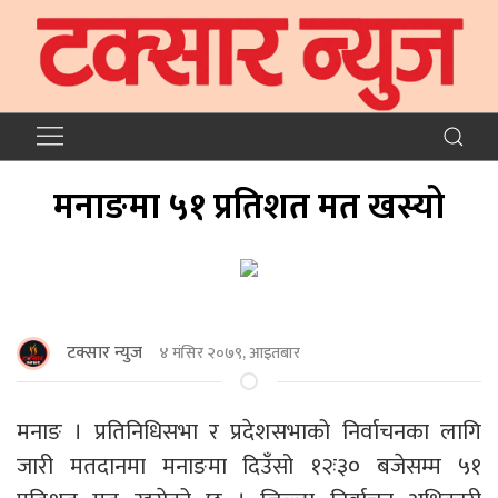
मनाङमा ५१ प्रतिशत मत खस्यो
टक्सार न्युज
४ मंसिर २०७९, आइतबार
मनाङ । प्रतिनिधिसभा र प्रदेशसभाको निर्वाचनका लागि
जारी मतदानमा मनाङमा दिउँसो १२ः३० बजेसम्म ५१