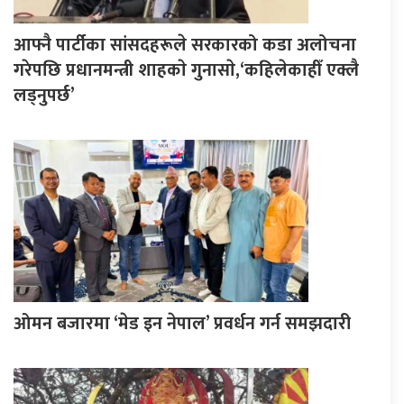
आफ्नै पार्टीका सांसदहरूले सरकारको कडा अलोचना
गरेपछि प्रधानमन्त्री शाहकाे गुनासाे,‘कहिलेकाहीँ एक्लै
लड्नुपर्छ’
ओमन बजारमा ‘मेड इन नेपाल’ प्रवर्धन गर्न समझदारी