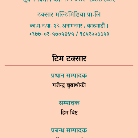
सूचना विभाग दर्ता नं. : ४९१४-२०८१/२०८२
टक्सार मल्टिमिडिया प्रा.लि
का.म.न.पा. २९, अनामनगर , काठमाडौं ।
+९७७-०१-५७०५४४५ / ९८५१२२७७५३
टिम टक्सार
प्रधान सम्पादक
गजेन्द्र बुढाथोकी
सम्पादक
हिम विष्ट
प्रबन्ध सम्पादक