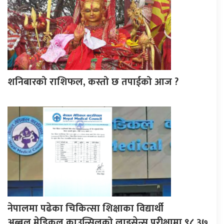
शनिबारको राशिफल, कस्तो छ तपाईको आज ?
नेपालमा पढेका चिकित्सा शिक्षाका विद्यार्थी
अब्बल,मेडिकल काउन्सिलको लाइसेन्स परीक्षामा ९८.३७