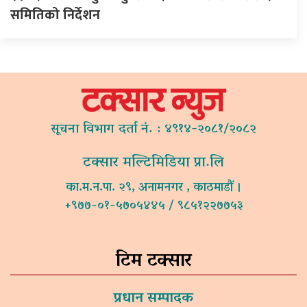
समितिको निर्देशन
सूचना विभाग दर्ता नं. : ४९१४-२०८१/२०८२
टक्सार मल्टिमिडिया प्रा.लि
का.म.न.पा. २९, अनामनगर , काठमाडौं ।
+९७७-०१-५७०५४४५ / ९८५१२२७७५३
टिम टक्सार
प्रधान सम्पादक