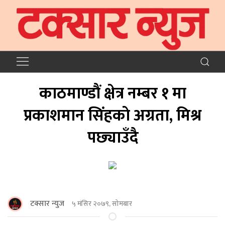
काठमाण्डाैं क्षेत्र नम्बर १ मा
प्रकाशमान सिंहकाे अग्रता, मिश्र
पछ्याउँदै
टक्सार न्युज
५ मंसिर २०७९, सोमबार