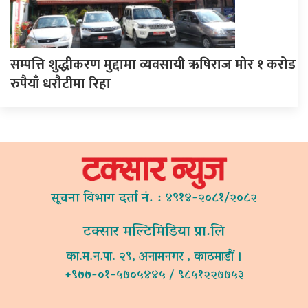
सम्पत्ति शुद्धीकरण मुद्दामा व्यवसायी ऋषिराज मोर १ करोड
रुपैयाँ धरौटीमा रिहा
सूचना विभाग दर्ता नं. : ४९१४-२०८१/२०८२
टक्सार मल्टिमिडिया प्रा.लि
का.म.न.पा. २९, अनामनगर , काठमाडौं ।
+९७७-०१-५७०५४४५ / ९८५१२२७७५३