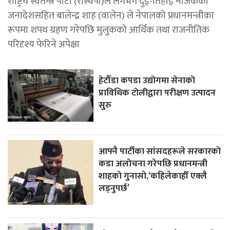
राष्ट्रिय स्वतन्त्र पार्टी (रास्वपा)ले लगभग दुई-तिहाइ नजिकको
जनादेशसहित बालेन्द्र शाह (वालेन) ले नेपालको प्रधानमन्त्रीका
रूपमा शपथ ग्रहण गरेपछि मुलुकको आर्थिक तथा राजनीतिक
परिदृश्य फेरिने अपेक्षा
हेटौँडा कपडा उद्योगमा सेनाको
प्राविधिक टोलीद्वारा परीक्षण उत्पादन
सुरु
आफ्नै पार्टीका सांसदहरूले सरकारको
कडा अलोचना गरेपछि प्रधानमन्त्री
शाहकाे गुनासाे,‘कहिलेकाहीँ एक्लै
लड्नुपर्छ’