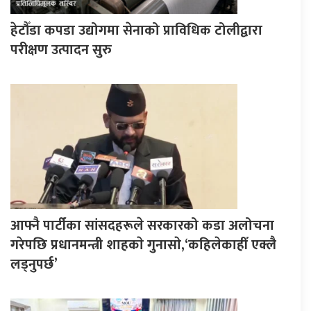
हेटौँडा कपडा उद्योगमा सेनाको प्राविधिक टोलीद्वारा
परीक्षण उत्पादन सुरु
आफ्नै पार्टीका सांसदहरूले सरकारको कडा अलोचना
गरेपछि प्रधानमन्त्री शाहकाे गुनासाे,‘कहिलेकाहीँ एक्लै
लड्नुपर्छ’