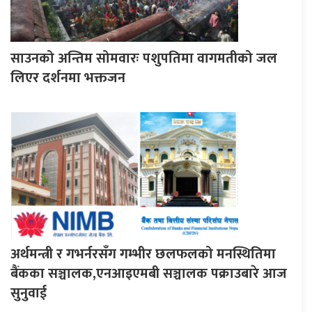
साउनको अन्तिम सोमवारः पशुपतिमा वागमतीको जल
लिएर दर्शनमा भक्तजन
अर्थमन्त्री र गभर्नरसँग गम्भीर छलफलको मनस्थितिमा
बैंकका सञ्चालक,एनआइएमबी सञ्चालक पक्राउबारे आज
सुनुवाई