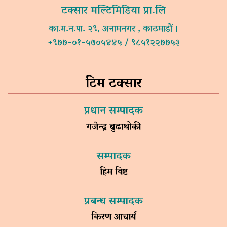
टक्सार मल्टिमिडिया प्रा.लि
का.म.न.पा. २९, अनामनगर , काठमाडौं ।
+९७७-०१-५७०५४४५ / ९८५१२२७७५३
टिम टक्सार
प्रधान सम्पादक
गजेन्द्र बुढाथोकी
सम्पादक
हिम विष्ट
प्रबन्ध सम्पादक
किरण आचार्य