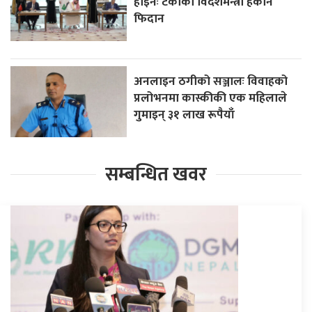
होइनः टर्कीका विदेशमन्त्री हकान
फिदान
अनलाइन ठगीको सञ्जालः विवाहको
प्रलोभनमा कास्कीकी एक महिलाले
गुमाइन् ३१ लाख रूपैयाँ
सम्बन्धित खवर