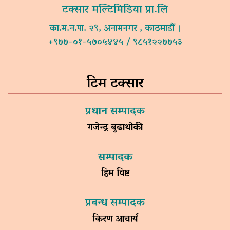
टक्सार मल्टिमिडिया प्रा.लि
का.म.न.पा. २९, अनामनगर , काठमाडौं ।
+९७७-०१-५७०५४४५ / ९८५१२२७७५३
टिम टक्सार
प्रधान सम्पादक
गजेन्द्र बुढाथोकी
सम्पादक
हिम विष्ट
प्रबन्ध सम्पादक
किरण आचार्य