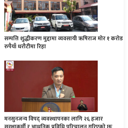
सम्पत्ति शुद्धीकरण मुद्दामा व्यवसायी ऋषिराज मोर १ करोड
रुपैयाँ धरौटीमा रिहा
मनसुनजन्य विपद् व्यवस्थापनका लागि २६ हजार
सुरक्षाकर्मी र आधुनिक प्रविधि परिचालन गरिएको छः