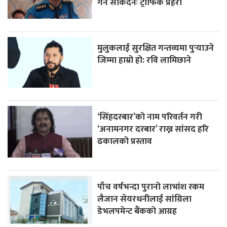
गर्न सकिँदैनः ट्राफिक प्रहरी
मुलुकलाई सुरक्षित गन्तव्यमा पुर्‍याउने
जिम्मा हाम्रो हो: रवि लामिछाने
‘सिंहदरबार’को नाम परिवर्तन गरी
‘अनामनगर दरबार’ राख्न सांसद हरि
ढकालको प्रस्ताव
पाँच वर्षभन्दा पुरानो लाभांश रकम
लैजान सेयरधनीलाई सांग्रिला
डेभलपमेन्ट बैंकको आग्रह