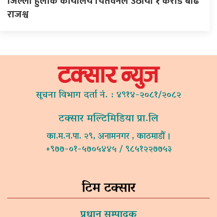
जिल्ला हुलाक कार्यालय चितवनले उठायो १ करोड बढि
राजश्व
सूचना विभाग दर्ता नं. : ४९१४-२०८१/२०८२
टक्सार मल्टिमिडिया प्रा.लि
का.म.न.पा. २९, अनामनगर , काठमाडौं ।
+९७७-०१-५७०५४४५ / ९८५१२२७७५३
टिम टक्सार
प्रधान सम्पादक