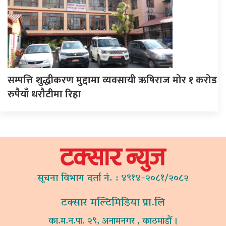
सम्पत्ति शुद्धीकरण मुद्दामा व्यवसायी ऋषिराज मोर १ करोड
रुपैयाँ धरौटीमा रिहा
सूचना विभाग दर्ता नं. : ४९१४-२०८१/२०८२
टक्सार मल्टिमिडिया प्रा.लि
का.म.न.पा. २९, अनामनगर , काठमाडौं ।