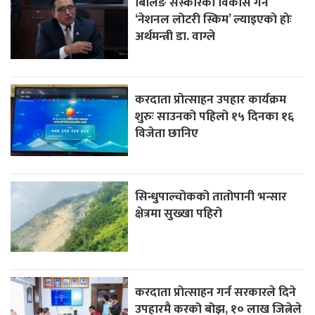
बिलिङ संस्कारको विकास गर्न
‘नेशनल लोटरी स्किम’ ल्याइएकाे हाेः
अर्थमन्त्री डा. वाग्ले
करदाता प्रोत्साहन उपहार कार्यक्रम
शुरुः साउनको पहिलो १५ दिनका १६
विजेता छानिए
सिन्धुपाल्चोकको तातोपानी भन्सार
क्षेत्रमा सुख्खा पहिरो
करदाता प्रोत्साहन गर्न सरकारले दिने
उपहारमै करको बोझ, १० लाख जित्नेले