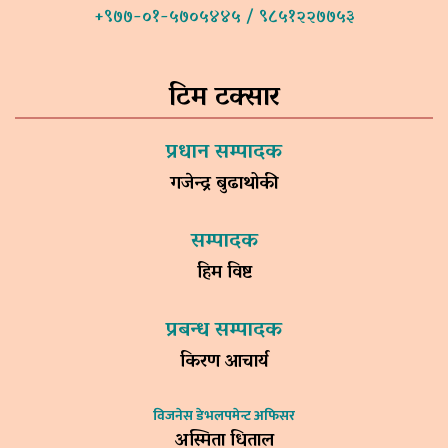
+९७७-०१-५७०५४४५ / ९८५१२२७७५३
टिम टक्सार
प्रधान सम्पादक
गजेन्द्र बुढाथोकी
सम्पादक
हिम विष्ट
प्रबन्ध सम्पादक
किरण आचार्य
विजनेस डेभलपमेन्ट अफिसर
अस्मिता धिताल