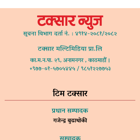
सूचना विभाग दर्ता नं. : ४९१४-२०८१/२०८२
टक्सार मल्टिमिडिया प्रा.लि
का.म.न.पा. २९, अनामनगर , काठमाडौं ।
+९७७-०१-५७०५४४५ / ९८५१२२७७५३
टिम टक्सार
प्रधान सम्पादक
गजेन्द्र बुढाथोकी
सम्पादक