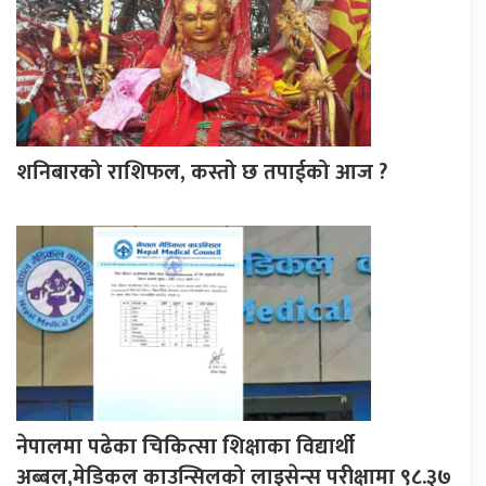
शनिबारको राशिफल, कस्तो छ तपाईको आज ?
नेपालमा पढेका चिकित्सा शिक्षाका विद्यार्थी
अब्बल,मेडिकल काउन्सिलको लाइसेन्स परीक्षामा ९८.३७