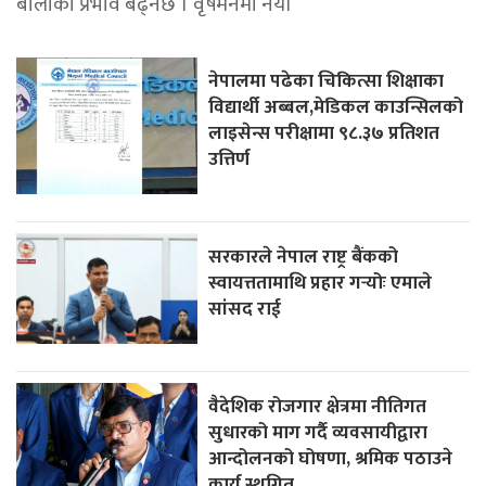
बोलीको प्रभाव बढ्नेछ । वृषमनमा नयाँ
नेपालमा पढेका चिकित्सा शिक्षाका
विद्यार्थी अब्बल,मेडिकल काउन्सिलको
लाइसेन्स परीक्षामा ९८.३७ प्रतिशत
उत्तिर्ण
सरकारले नेपाल राष्ट्र बैंकको
स्वायत्ततामाथि प्रहार गर्‍योः एमाले
सांसद राई
वैदेशिक रोजगार क्षेत्रमा नीतिगत
सुधारको माग गर्दै व्यवसायीद्वारा
आन्दोलनको घोषणा, श्रमिक पठाउने
कार्य स्थगित