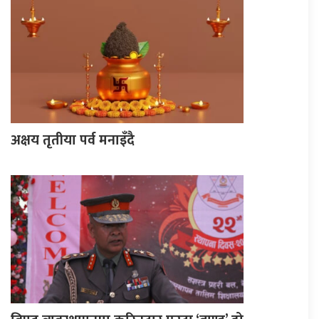
अक्षय तृतीया पर्व मनाइँदै