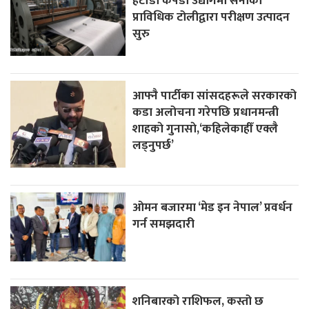
हेटौँडा कपडा उद्योगमा सेनाको
प्राविधिक टोलीद्वारा परीक्षण उत्पादन
सुरु
आफ्नै पार्टीका सांसदहरूले सरकारको
कडा अलोचना गरेपछि प्रधानमन्त्री
शाहकाे गुनासाे,‘कहिलेकाहीँ एक्लै
लड्नुपर्छ’
ओमन बजारमा ‘मेड इन नेपाल’ प्रवर्धन
गर्न समझदारी
शनिबारको राशिफल, कस्तो छ