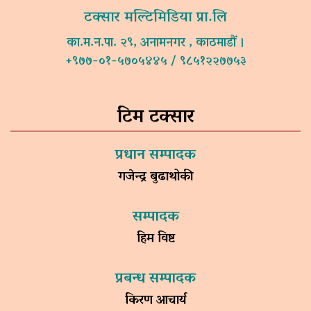
टक्सार मल्टिमिडिया प्रा.लि
का.म.न.पा. २९, अनामनगर , काठमाडौं ।
+९७७-०१-५७०५४४५ / ९८५१२२७७५३
टिम टक्सार
प्रधान सम्पादक
गजेन्द्र बुढाथोकी
सम्पादक
हिम विष्ट
प्रबन्ध सम्पादक
किरण आचार्य