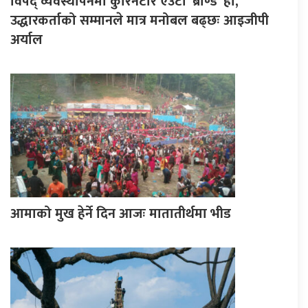
विपद् व्यवस्थापनमा कुरिनटार एउटा ‘ब्राण्ड’ हो,
उद्धारकर्ताको सम्मानले मात्र मनोबल बढ्छः आइजीपी
अर्याल
आमाको मुख हेर्ने दिन आजः मातातीर्थमा भीड