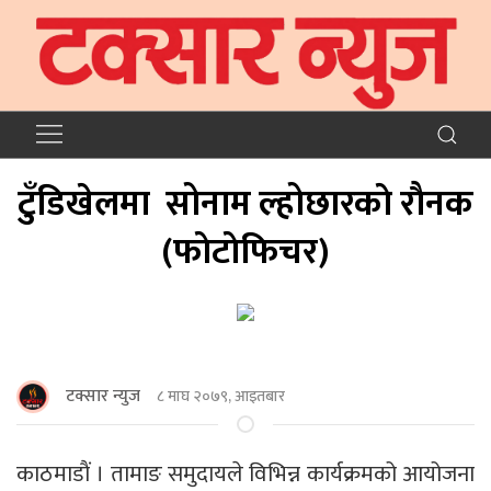
टुँडिखेलमा सोनाम ल्होछारकाे राैनक
(फाेटाेफिचर)
टक्सार न्युज
८ माघ २०७९, आइतबार
काठमाडाैं । तामाङ समुदायले विभिन्न कार्यक्रमको आयोजना