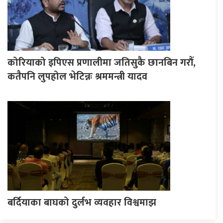
कोरियाको इपिएस प्रणालीमा जतिसुकै छानबिन गरौँ,
कतैपनि लुपहोल भेटिन्नः श्रममन्त्री यादव
बर्दियाका बाघको दुर्लभ व्यवहार विश्वमाझ