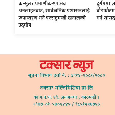
कन्सुलर प्रमाणीकरण अब
दुर्गममा ल
अनलाइनबाट, सार्वजनिक प्रशासनलाई
बाँडफाँट
रूपान्तरण गर्ने परराष्ट्रमन्त्री खनालको
गर्न सां
उद्घोष
सूचना विभाग दर्ता नं. : ४९१४-२०८१/२०८२
टक्सार मल्टिमिडिया प्रा.लि
का.म.न.पा. २९, अनामनगर , काठमाडौं ।
+९७७-०१-५७०५४४५ / ९८५१२२७७५३