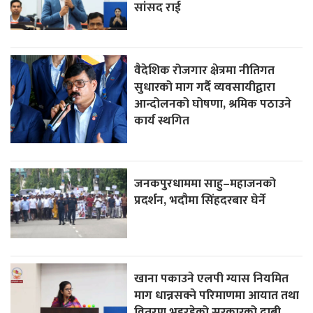
सांसद राई
वैदेशिक रोजगार क्षेत्रमा नीतिगत
सुधारको माग गर्दै व्यवसायीद्वारा
आन्दोलनको घोषणा, श्रमिक पठाउने
कार्य स्थगित
जनकपुरधाममा साहु–महाजनको
प्रदर्शन, भदौमा सिंहदरबार घेर्ने
खाना पकाउने एलपी ग्यास नियमित
माग धान्नसक्ने परिमाणमा आयात तथा
वितरण भइरहेको सरकारको दाबी