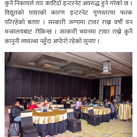
कुनै निकायले तार काटिदाँ इन्टरनेट अवरुद्ध हुने गरेको छ ।
विद्युतको पावरको कारण इन्टरनेट गुणस्तरमा फरक
परिरहेको बताए । सरकारी जग्गामा टावर राख्न वर्षौ वन
मन्त्रालयबाट रोकिन्छ । सरकारी भवनमा टावर राख्ने कुनै
कानुनी व्यवस्था नहुँदा अप्ठेरो रहेको सुनाए ।