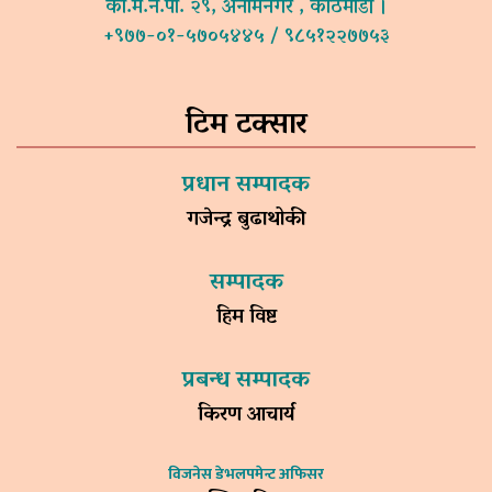
का.म.न.पा. २९, अनामनगर , काठमाडौं ।
+९७७-०१-५७०५४४५ / ९८५१२२७७५३
टिम टक्सार
प्रधान सम्पादक
गजेन्द्र बुढाथोकी
सम्पादक
हिम विष्ट
प्रबन्ध सम्पादक
किरण आचार्य
विजनेस डेभलपमेन्ट अफिसर