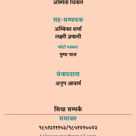
अस्मिता धिताल
सह–सम्पादक
अम्बिका शर्मा
लक्ष्मी ज्ञवाली
फोटो पत्रकार
पुष्पा पाल
संवाददाता
अनुप आचार्य
सिधा सम्पर्क
समाचार
९८५१३१११५३/९८५१४१००४३