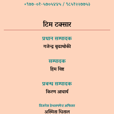
+९७७-०१-५७०५४४५ / ९८५१२२७७५३
टिम टक्सार
प्रधान सम्पादक
गजेन्द्र बुढाथोकी
सम्पादक
हिम विष्ट
प्रबन्ध सम्पादक
किरण आचार्य
विजनेस डेभलपमेन्ट अफिसर
अस्मिता धिताल