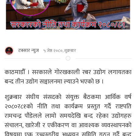
टक्सार न्युज
५ जेष्ठ २०८०, शुक्रबार
काठमाडौँ । सरकारले गोरखकाली रबर उद्योग लगायतका
बन्द तीन उद्योग सञ्चालनमा ल्याउने भएको छ ।
शुक्रबार संघीय संसदको संयुक्त बैठकमा आर्थिक वर्ष
२०८०र८१को नीति तथा कार्यक्रम प्रस्तुत गर्दै राष्टपति
रामचन्द्र पौडेलले लामो समयदेखि बन्द रहेका उद्योगहरु
संचालन, खारेजी र एकीकरण वा आवश्यक व्यवस्थापनको
विषयमा एक उच्चस्तरीय अध्ययन समिति गठन गर्दै बन्द