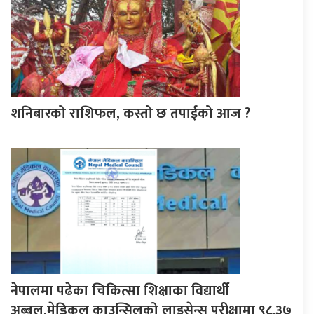
शनिबारको राशिफल, कस्तो छ तपाईको आज ?
नेपालमा पढेका चिकित्सा शिक्षाका विद्यार्थी
अब्बल,मेडिकल काउन्सिलको लाइसेन्स परीक्षामा ९८.३७