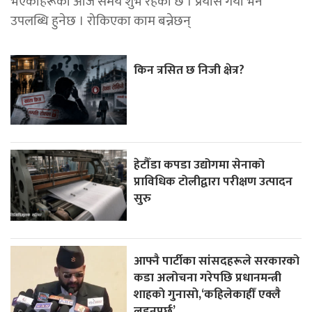
भएकाहरूका आज समय शुभ रहेको छ । प्रयास गर्यो भने
उपलब्धि हुनेछ । रोकिएका काम बन्नेछन्
किन त्रसित छ निजी क्षेत्र?
हेटौँडा कपडा उद्योगमा सेनाको
प्राविधिक टोलीद्वारा परीक्षण उत्पादन
सुरु
आफ्नै पार्टीका सांसदहरूले सरकारको
कडा अलोचना गरेपछि प्रधानमन्त्री
शाहकाे गुनासाे,‘कहिलेकाहीँ एक्लै
लड्नुपर्छ’