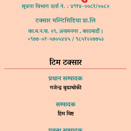
सूचना विभाग दर्ता नं. : ४९१४-२०८१/२०८२
टक्सार मल्टिमिडिया प्रा.लि
का.म.न.पा. २९, अनामनगर , काठमाडौं ।
+९७७-०१-५७०५४४५ / ९८५१२२७७५३
टिम टक्सार
प्रधान सम्पादक
गजेन्द्र बुढाथोकी
सम्पादक
हिम विष्ट
प्रबन्ध सम्पादक