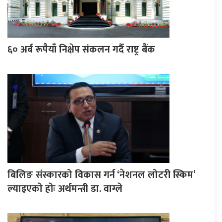
६० अर्ब रूपैयाँ निक्षेप संकलन गर्दै राष्ट्र बैंक
बिलिङ संस्कारको विकास गर्न ‘नेशनल लोटरी स्किम’
ल्याइएकाे हाेः अर्थमन्त्री डा. वाग्ले