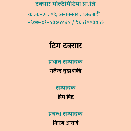
टक्सार मल्टिमिडिया प्रा.लि
का.म.न.पा. २९, अनामनगर , काठमाडौं ।
+९७७-०१-५७०५४४५ / ९८५१२२७७५३
टिम टक्सार
प्रधान सम्पादक
गजेन्द्र बुढाथोकी
सम्पादक
हिम विष्ट
प्रबन्ध सम्पादक
किरण आचार्य