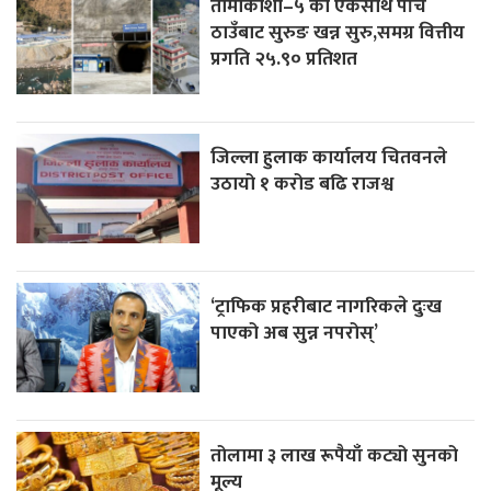
तामाकोशी–५ को एकैसाथ पाँच
ठाउँबाट सुरुङ खन्न सुरु,समग्र वित्तीय
प्रगति २५.९० प्रतिशत
जिल्ला हुलाक कार्यालय चितवनले
उठायो १ करोड बढि राजश्व
‘ट्राफिक प्रहरीबाट नागरिकले दुःख
पाएको अब सुन्न नपरोस्’
तोलामा ३ लाख रूपैयाँ कट्यो सुनको
मूल्य