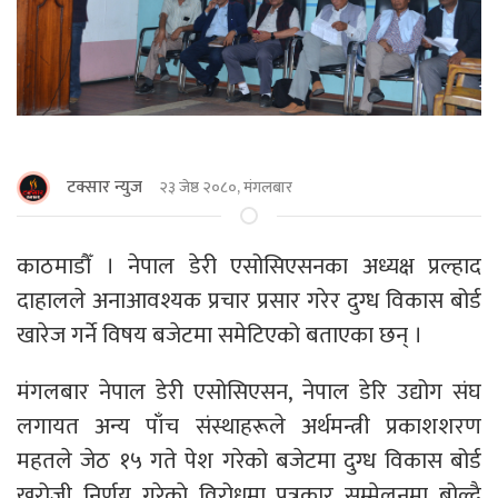
टक्सार न्युज
२३ जेष्ठ २०८०, मंगलबार
काठमाडौँ । नेपाल डेरी एसोसिएसनका अध्यक्ष प्रल्हाद
दाहालले अनाआवश्यक प्रचार प्रसार गरेर दुग्ध विकास बोर्ड
खारेज गर्ने विषय बजेटमा समेटिएको बताएका छन् ।
मंगलबार नेपाल डेरी एसोसिएसन, नेपाल डेरि उद्योग संघ
लगायत अन्य पाँच संस्थाहरूले अर्थमन्त्री प्रकाशशरण
महतले जेठ १५ गते पेश गरेको बजेटमा दुग्ध विकास बोर्ड
खरोजी निर्णय गरेकाे विरोधमा पत्रकार सम्मेलनमा बोल्दै