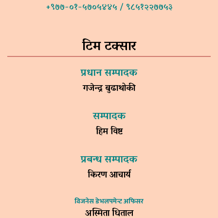
+९७७-०१-५७०५४४५ / ९८५१२२७७५३
टिम टक्सार
प्रधान सम्पादक
गजेन्द्र बुढाथोकी
सम्पादक
हिम विष्ट
प्रबन्ध सम्पादक
किरण आचार्य
विजनेस डेभलपमेन्ट अफिसर
अस्मिता धिताल