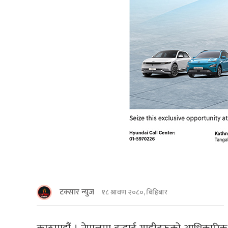
टक्सार न्युज
१८ श्रावण २०८०, बिहिबार