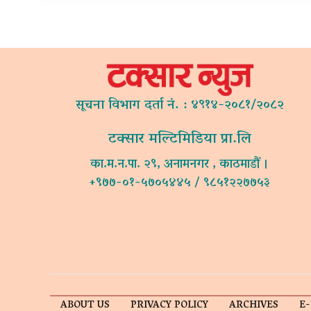
सूचना विभाग दर्ता नं. : ४९१४-२०८१/२०८२
टक्सार मल्टिमिडिया प्रा.लि
का.म.न.पा. २९, अनामनगर , काठमाडौं ।
+९७७-०१-५७०५४४५ / ९८५१२२७७५३
ABOUT US
PRIVACY POLICY
ARCHIVES
E