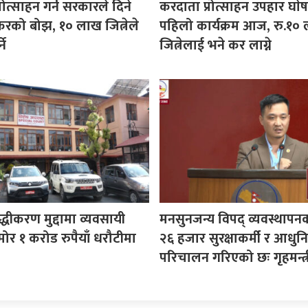
रोत्साहन गर्न सरकारले दिने
करदाता प्रोत्साहन उपहार घा
करको बोझ, १० लाख जित्नेले
पहिलो कार्यक्रम आज, रु.१०
ने
जित्नेलाई भने कर लाग्ने
ुद्धीकरण मुद्दामा व्यवसायी
मनसुनजन्य विपद् व्यवस्थापन
ोर १ करोड रुपैयाँ धरौटीमा
२६ हजार सुरक्षाकर्मी र आधुनि
परिचालन गरिएको छः गृहमन्त्र