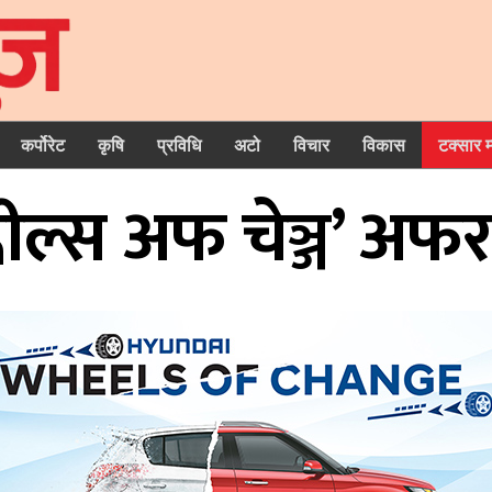
कर्पोरेट
कृषि
प्रविधि
अटो
विचार
विकास
टक्सार 
ह्वील्स अफ चेञ्ज’ अ