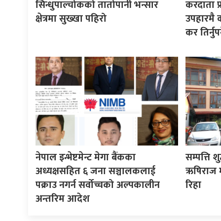
सिन्धुपाल्चोकको तातोपानी भन्सार
करदाता प्
क्षेत्रमा सुख्खा पहिरो
उपहारमै 
कर तिर्नुपर्
नेपाल इन्भेष्टमेन्ट मेगा बैंकका
सम्पत्ति श
अध्यक्षसहित ६ जना सञ्चालकलाई
ऋषिराज म
पक्राउ नगर्न सर्वोच्चको अल्पकालीन
रिहा
अन्तरिम आदेश