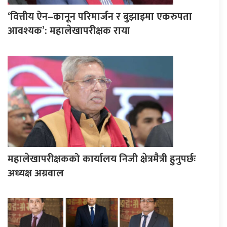
‘वित्तीय ऐन–कानून परिमार्जन र बुझाइमा एकरुपता
आवश्यक’: महालेखापरीक्षक राया
महालेखापरीक्षकको कार्यालय निजी क्षेत्रमैत्री हुनुपर्छः
अध्यक्ष अग्रवाल