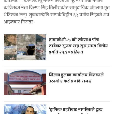
काठमाडाैँ । कपिलवस्तु नगरपालिकाका पूर्वमेयर तथा नेपाली
कांग्रेसका नेता किरण सिंह तिलौराकोट सामुदायिक जंगलमा मृत
भेटिएका छन्। शुक्रबारदेखि सम्पर्कविहीन ६५ वर्षीय सिंहको शव
आइतबार निरन्तर
तामाकोशी–५ को एकैसाथ पाँच
ठाउँबाट सुरुङ खन्न सुरु,समग्र वित्तीय
प्रगति २५.९० प्रतिशत
जिल्ला हुलाक कार्यालय चितवनले
उठायो १ करोड बढि राजश्व
‘ट्राफिक प्रहरीबाट नागरिकले दुःख