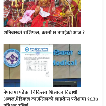
शनिबारको राशिफल, कस्तो छ तपाईको आज ?
नेपालमा पढेका चिकित्सा शिक्षाका विद्यार्थी
अब्बल,मेडिकल काउन्सिलको लाइसेन्स परीक्षामा ९८.३७
प्रतिशत उत्तिर्ण