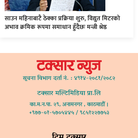
साउन महिनाबाटै ठेक्का प्रक्रिया शुरु, विद्युत मिटरको
अभाव क्रमिक रूपमा समाधान हुँदैछः मन्त्री श्रेष्ठ
सूचना विभाग दर्ता नं. : ४९१४-२०८१/२०८२
टक्सार मल्टिमिडिया प्रा.लि
का.म.न.पा. २९, अनामनगर , काठमाडौं ।
+९७७-०१-५७०५४४५ / ९८५१२२७७५३
टिम टक्सार