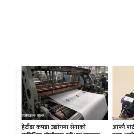
हेटौँडा कपडा उद्योगमा सेनाको
आफ्नै पा