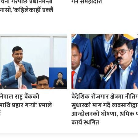
ा गरेपछि प्रधानमन्त्री
गर्न समझदारी
नासाे,‘कहिलेकाहीँ एक्लै
पाल राष्ट्र बैंकको
वैदेशिक रोजगार क्षेत्रमा नीत
माथि प्रहार गर्‍योः एमाले
सुधारको माग गर्दै व्यवसायीद्वा
ई
आन्दोलनको घोषणा, श्रमिक प
कार्य स्थगित