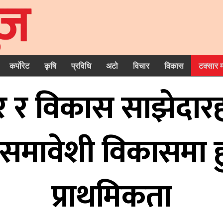
कर्पोरेट
कृषि
प्रविधि
अटो
विचार
विकास
टक्सार 
 र विकास साझेदारहरू
 समावेशी विकासमा ह
प्राथमिकता