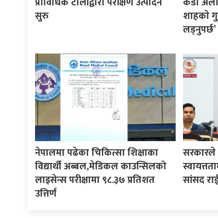
प्राविधिक टोलीद्वारा परीक्षण उत्पादन
कडा अलोचन
सुरु
शाहकाे गु
लड्नुपर्छ’
नेपालमा पढेका चिकित्सा शिक्षाका
सरकारले ने
विद्यार्थी अब्बल,मेडिकल काउन्सिलको
स्वायत्तता
लाइसेन्स परीक्षामा ९८.३७ प्रतिशत
सांसद रा
उत्तिर्ण