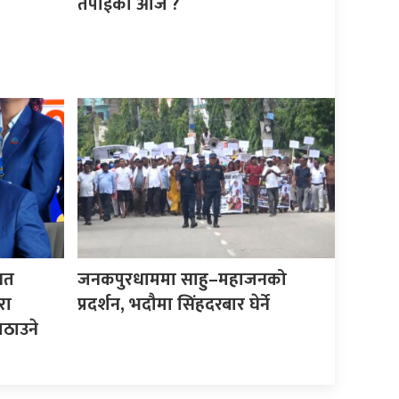
तपाईको आज ?
िगत
जनकपुरधाममा साहु–महाजनको
रा
प्रदर्शन, भदौमा सिंहदरबार घेर्ने
ठाउने