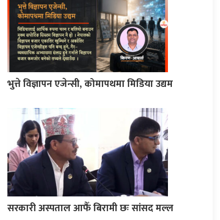
भुत्ते विज्ञापन एजेन्सी, कोमापथमा मिडिया उद्यम
सरकारी अस्पताल आफैँ बिरामी छः सांसद मल्ल