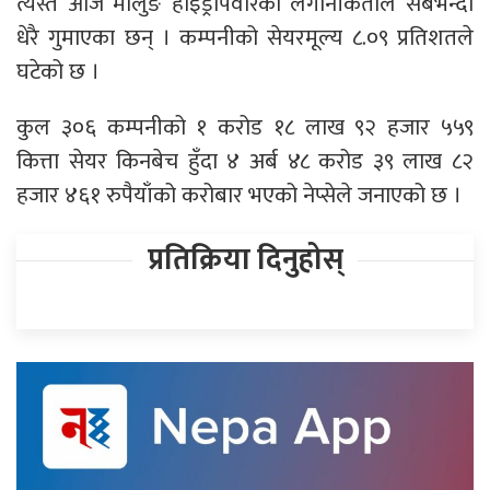
त्यस्तै आज मोलुङ हाइड्रोपवारका लगानीकर्ताले सबैभन्दा
धेरै गुमाएका छन् । कम्पनीको सेयरमूल्य ८.०९ प्रतिशतले
घटेको छ ।
कुल ३०६ कम्पनीको १ करोड १८ लाख ९२ हजार ५५९
कित्ता सेयर किनबेच हुँदा ४ अर्ब ४८ करोड ३९ लाख ८२
हजार ४६१ रुपैयाँको करोबार भएको नेप्सेले जनाएको छ ।
प्रतिक्रिया दिनुहोस्