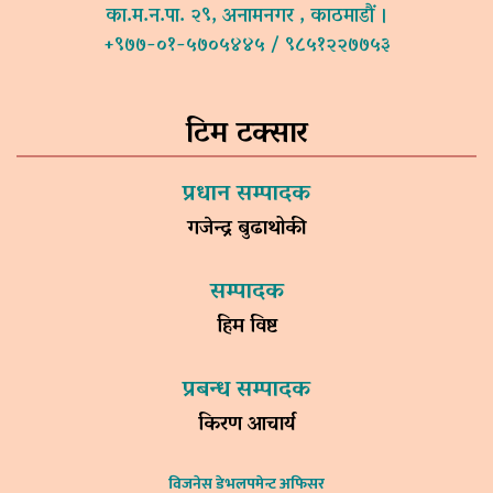
का.म.न.पा. २९, अनामनगर , काठमाडौं ।
+९७७-०१-५७०५४४५ / ९८५१२२७७५३
टिम टक्सार
प्रधान सम्पादक
गजेन्द्र बुढाथोकी
सम्पादक
हिम विष्ट
प्रबन्ध सम्पादक
किरण आचार्य
विजनेस डेभलपमेन्ट अफिसर