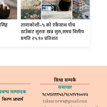
सिंह
तामाकोशी–५ को एकैसाथ पाँच
ठाउँबाट सुरुङ खन्न सुरु,समग्र वित्तीय
प्रगति २५.९० प्रतिशत
सिधा सम्पर्क
समाचार
प्रबन्ध सम्पादक
९८५१३१११५३/९८५१४१००४३
किरण आचार्य
taksarnews@gmail.com