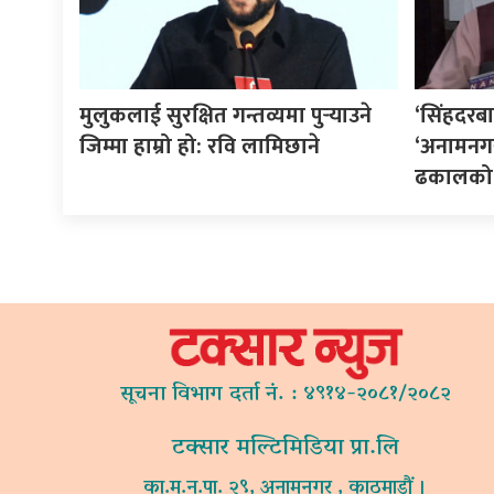
मुलुकलाई सुरक्षित गन्तव्यमा पुर्‍याउने
‘सिंहदरबा
जिम्मा हाम्रो हो: रवि लामिछाने
‘अनामनगर
ढकालको प
सूचना विभाग दर्ता नं. : ४९१४-२०८१/२०८२
टक्सार मल्टिमिडिया प्रा.लि
का.म.न.पा. २९, अनामनगर , काठमाडौं ।