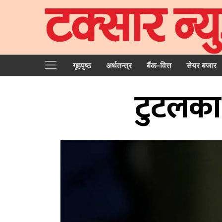
गृहपृष्‍ठ
अर्थतन्त्र
बैंक-वित्त
सेयर बजार
टुटलका 