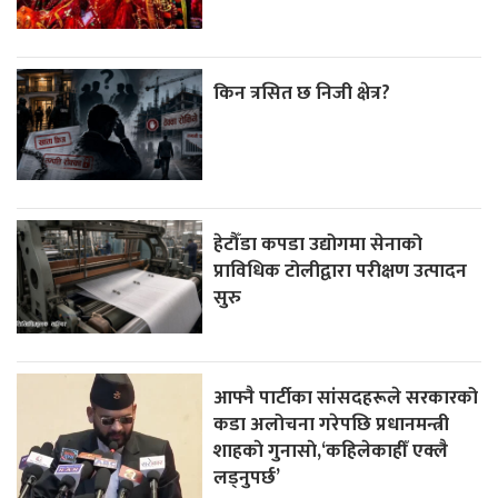
किन त्रसित छ निजी क्षेत्र?
हेटौँडा कपडा उद्योगमा सेनाको
प्राविधिक टोलीद्वारा परीक्षण उत्पादन
सुरु
आफ्नै पार्टीका सांसदहरूले सरकारको
कडा अलोचना गरेपछि प्रधानमन्त्री
शाहकाे गुनासाे,‘कहिलेकाहीँ एक्लै
लड्नुपर्छ’