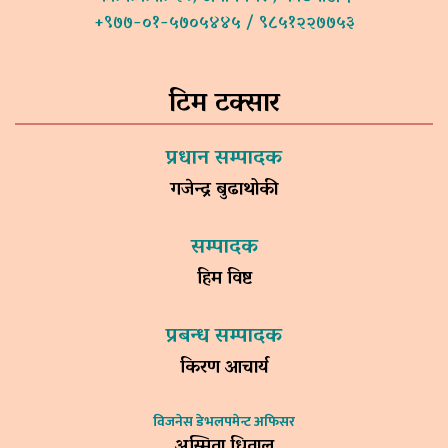
+९७७-०१-५७०५४४५ / ९८५१२२७७५३
टिम टक्सार
प्रधान सम्पादक
गजेन्द्र बुढाथोकी
सम्पादक
हिम विष्ट
प्रबन्ध सम्पादक
किरण आचार्य
विजनेस डेभलपमेन्ट अफिसर