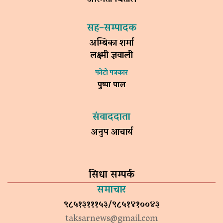
अस्मिता धिताल
सह–सम्पादक
अम्बिका शर्मा
लक्ष्मी ज्ञवाली
फोटो पत्रकार
पुष्पा पाल
संवाददाता
अनुप आचार्य
सिधा सम्पर्क
समाचार
९८५१३१११५३/९८५१४१००४३
taksarnews@gmail.com