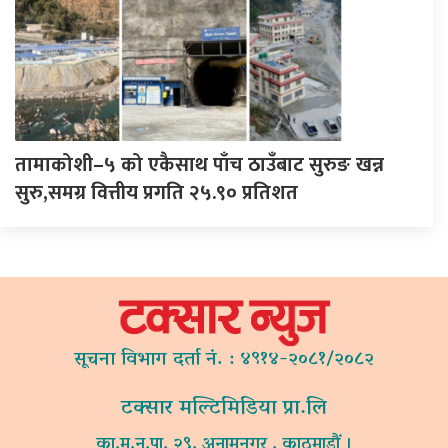
तामाकोशी–५ को एकैसाथ पाँच ठाउँबाट सुरुङ खन्न
सुरु,समग्र वित्तीय प्रगति २५.९० प्रतिशत
सूचना विभाग दर्ता नं. : ४९१४-२०८१/२०८२
टक्सार मल्टिमिडिया प्रा.लि
का.म.न.पा. २९, अनामनगर , काठमाडौं ।