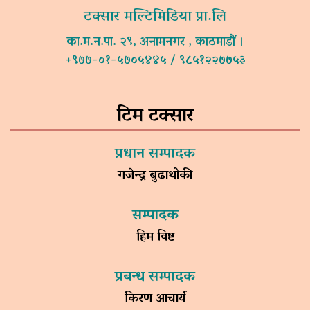
टक्सार मल्टिमिडिया प्रा.लि
का.म.न.पा. २९, अनामनगर , काठमाडौं ।
+९७७-०१-५७०५४४५ / ९८५१२२७७५३
टिम टक्सार
प्रधान सम्पादक
गजेन्द्र बुढाथोकी
सम्पादक
हिम विष्ट
प्रबन्ध सम्पादक
किरण आचार्य