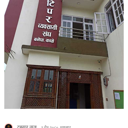
टक्सार न्युज
२ चैत्र २०८०, शुक्रबार