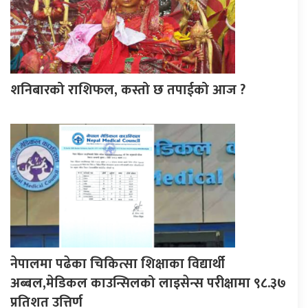
शनिबारको राशिफल, कस्तो छ तपाईको आज ?
नेपालमा पढेका चिकित्सा शिक्षाका विद्यार्थी
अब्बल,मेडिकल काउन्सिलको लाइसेन्स परीक्षामा ९८.३७
प्रतिशत उत्तिर्ण