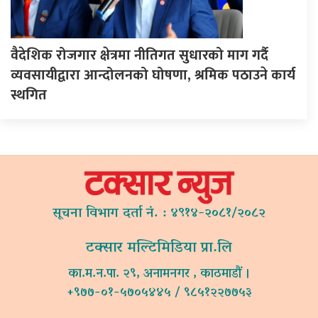
वैदेशिक रोजगार क्षेत्रमा नीतिगत सुधारको माग गर्दै
व्यवसायीद्वारा आन्दोलनको घोषणा, श्रमिक पठाउने कार्य
स्थगित
सूचना विभाग दर्ता नं. : ४९१४-२०८१/२०८२
टक्सार मल्टिमिडिया प्रा.लि
का.म.न.पा. २९, अनामनगर , काठमाडौं ।
+९७७-०१-५७०५४४५ / ९८५१२२७७५३