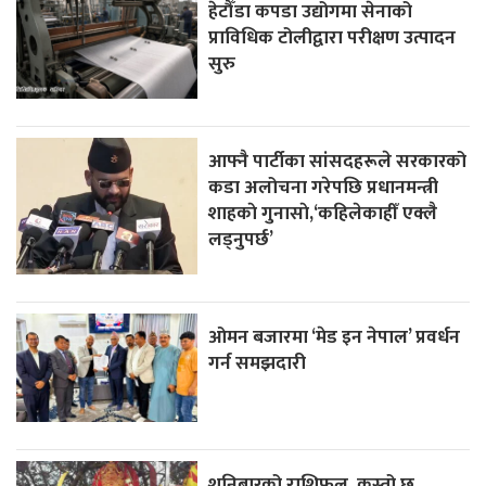
हेटौँडा कपडा उद्योगमा सेनाको
प्राविधिक टोलीद्वारा परीक्षण उत्पादन
सुरु
आफ्नै पार्टीका सांसदहरूले सरकारको
कडा अलोचना गरेपछि प्रधानमन्त्री
शाहकाे गुनासाे,‘कहिलेकाहीँ एक्लै
लड्नुपर्छ’
ओमन बजारमा ‘मेड इन नेपाल’ प्रवर्धन
गर्न समझदारी
शनिबारको राशिफल, कस्तो छ