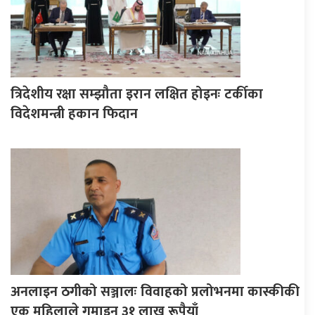
त्रिदेशीय रक्षा सम्झौता इरान लक्षित होइनः टर्कीका
विदेशमन्त्री हकान फिदान
अनलाइन ठगीको सञ्जालः विवाहको प्रलोभनमा कास्कीकी
एक महिलाले गुमाइन् ३१ लाख रूपैयाँ