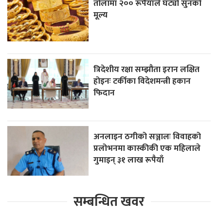
तोलामा २०० रूपैयाँले घट्यो सुनको
मूल्य
त्रिदेशीय रक्षा सम्झौता इरान लक्षित
होइनः टर्कीका विदेशमन्त्री हकान
फिदान
अनलाइन ठगीको सञ्जालः विवाहको
प्रलोभनमा कास्कीकी एक महिलाले
गुमाइन् ३१ लाख रूपैयाँ
सम्बन्धित खवर